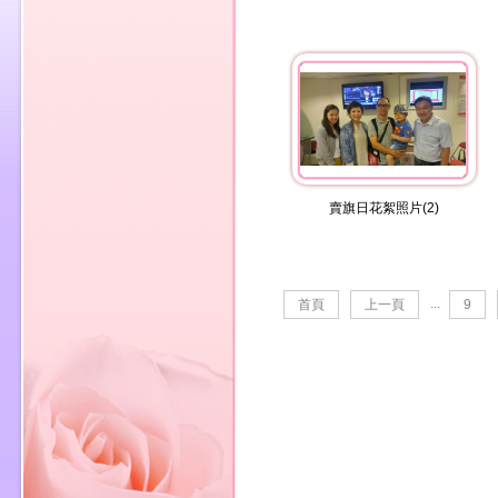
賣旗日花絮照片(2)
...
首頁
上一頁
9